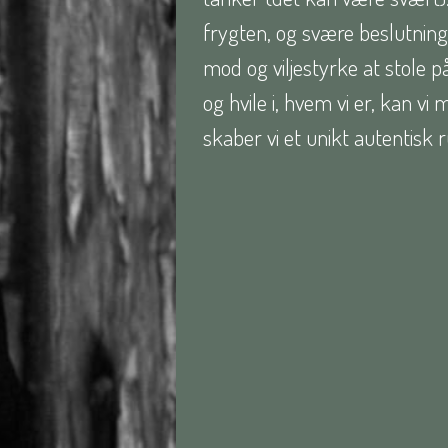
frygten, og svære beslutning
mod og viljestyrke at stole 
og hvile i, hvem vi er, kan vi
skaber vi et unikt autentisk r