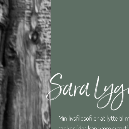
Min livsfilosofi er at lytte ti
tanker (det kan være svært). 