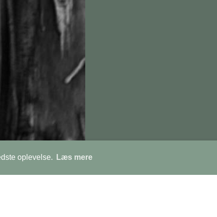
Læs mere om mig
edste oplevelse.
Læs mere